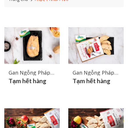
Gan Ngỗng Pháp Nguyên Miếng - Foie Gras Larnaudie
Gan Ngỗng Pháp - Gan Vịt Pháp Cắt Miếng Rougie 40/60 Túi 4 Miếng 180g
Tạm hết hàng
Tạm hết hàng
Chia sẻ
Chia
Chia sẻ
Chia
Facebook
sẻ
Facebook
sẻ
Zalo
Zalo