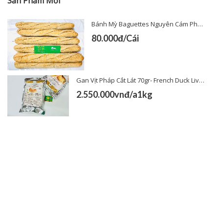
Sản Phẩm Mới
Bánh Mỳ Baguettes Nguyên Cám Pháp
80.000đ/Cái
Gan Vịt Pháp Cắt Lát 70gr- French Duck Liver Sliced 70gr
2.550.000vnđ/a1kg