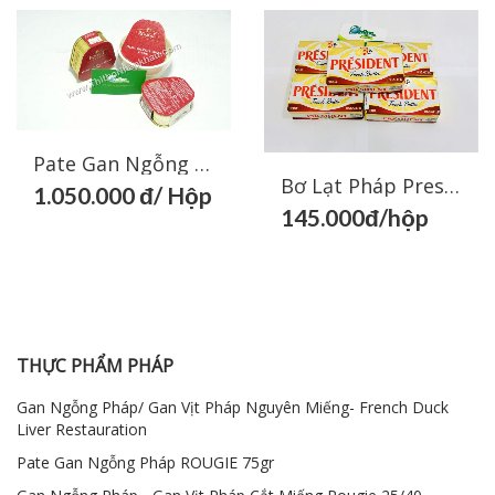
Pate Gan Ngỗng Pháp ROUGIE 75gr
Bơ Lạt Pháp President 200g
1.050.000 đ/ Hộp
145.000đ/hộp
Chia sẻ
Chia
Facebook
sẻ
Zalo
Chia sẻ
Chia
Facebook
sẻ
Zalo
THỰC PHẨM PHÁP
Gan Ngỗng Pháp/ Gan Vịt Pháp Nguyên Miếng- French Duck
Liver Restauration
Pate Gan Ngỗng Pháp ROUGIE 75gr