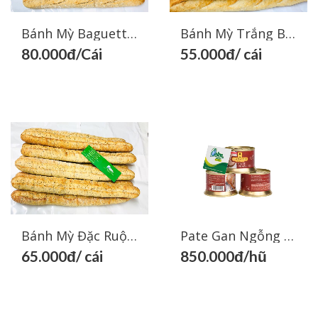
Bánh Mỳ Trắng Baguette Pháp- French Baguette Bread
Bánh Mỳ Baguettes Nguyên Cám Pháp
55.000đ/ cái
80.000đ/Cái
Chia sẻ
Chia
Chia sẻ
Chia
Facebook
sẻ
Facebook
sẻ
Zalo
Zalo
Bánh Mỳ Đặc Ruột Hạt Dinh Dưỡng Pháp- French Baguette Bread With Nuts
Pate Gan Ngỗng Pháp Bloc FG Goose 200gr- French Goose Bloc Foiegras 130gr
65.000đ/ cái
850.000đ/hũ
Chia sẻ
Chia
Chia sẻ
Chia
Facebook
sẻ
Facebook
sẻ
Zalo
Zalo