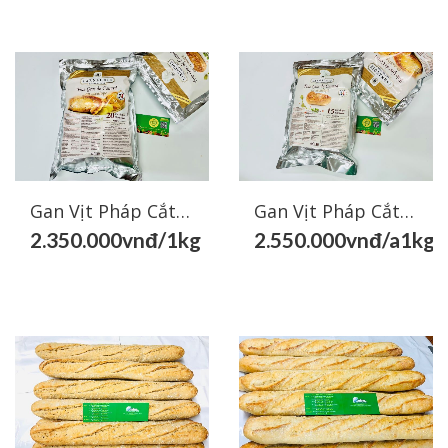
Gan Vịt Pháp Cắt Lát 50gr- French Duck Liver Sliced 50gr
Gan Vịt Pháp Cắt Lát 70gr- French Duck Liver Sliced 70gr
2.350.000vnđ/1kg
2.550.000vnđ/a1kg
Chia sẻ
Chia
Chia sẻ
Chia
Facebook
sẻ
Facebook
sẻ
Zalo
Zalo